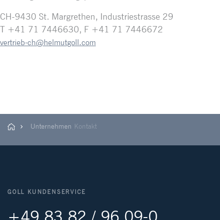
CH-9430 St. Margrethen, Industriestrasse 29
T +41 71 7446630, F +41 71 7446672
vertrieb-ch@helmutgoll.com
Unternehmen
Kontakt
GOLL KUNDENSERVICE
+49 83 82 / 96 09-0