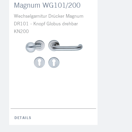
M5x080
Magnum WG101/200
M5x085
Wechselgarnitur Drücker Magnum
DR101 - Knopf Globus drehbar
M5x090
KN200
M5x095
M5x100
M5x110
M6x075
M6x080
M6x085
M6x090
M6x095
DETAILS
M6x100