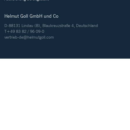
Helmut Goll GmbH und Co
D-88131 Lindau (B), Blaukreuzstraße 4, Deutschland
T+49 83 82 / 96 09-0
vertrieb-de@helmutgoll.com