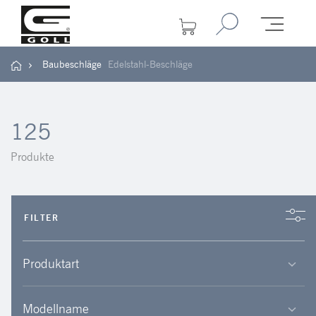
Baubeschläge
Edelstahl-Beschläge
125
Produkte
FILTER
Produktart
Modellname
Befestigung