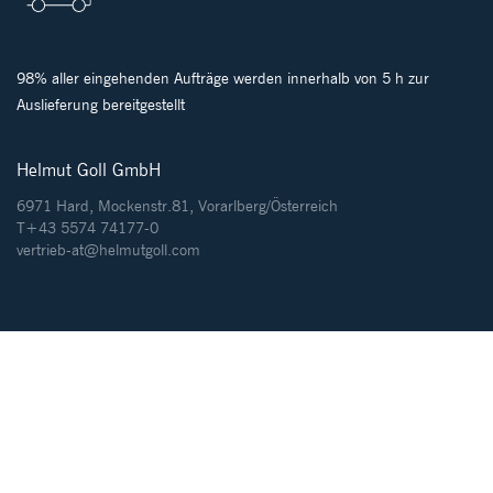
98% aller eingehenden Aufträge werden innerhalb von 5 h zur
Auslieferung bereitgestellt
Helmut Goll GmbH
6971 Hard, Mockenstr.81, Vorarlberg/Österreich
T+43 5574 74177-0
vertrieb-at@helmutgoll.com