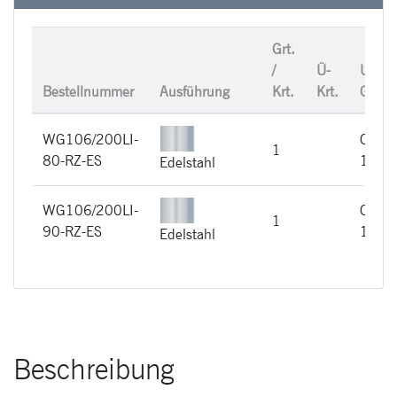
Grt.
/
Ü-
UVP /
Bestellnummer
Ausführung
Krt.
Krt.
Grt.
WG106/200LI-
CHF
1
80-RZ-ES
190,
Edelstahl
WG106/200LI-
CHF
1
90-RZ-ES
194,
Edelstahl
Beschreibung