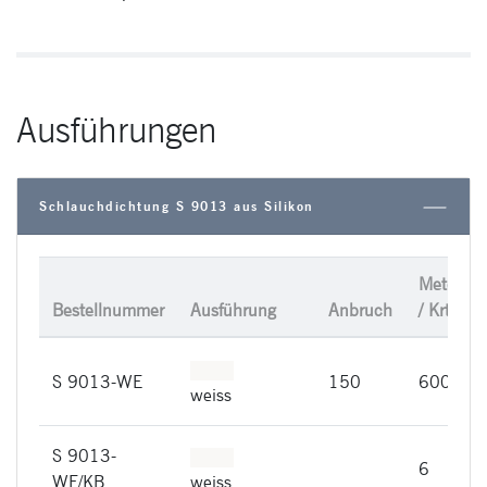
Ausführungen
Schlauchdichtung S 9013 aus Silikon
Meter
Bestellnummer
Ausführung
Anbruch
/ Krt.
S 9013-WE
150
600
weiss
S 9013-
6
WE/KB
weiss