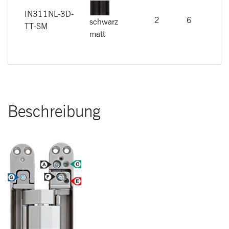
IN311NL-3D-
CHF
2
6
schwarz
TT-SM
141
matt
Beschreibung