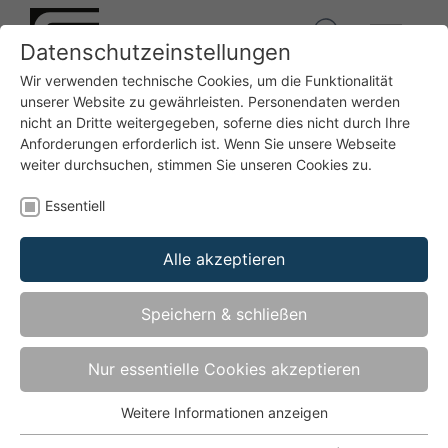
Datenschutzeinstellungen
Wir verwenden technische Cookies, um die Funktionalität
unserer Website zu gewährleisten. Personendaten werden
Bänder
Bänder für Türen und Fenster aus Holz
Duplex ABD-DUP
nicht an Dritte weitergegeben, soferne dies nicht durch Ihre
Anforderungen erforderlich ist. Wenn Sie unsere Webseite
weiter durchsuchen, stimmen Sie unseren Cookies zu.
Essentiell
Duplex ABD-DUP
NEU
Alle akzeptieren
Abdeckung für den Bandlappen für Duplex 320/321
Speichern & schließen
Nur essentielle Cookies akzeptieren
Weitere Informationen anzeigen
Essentiell