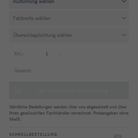
Anbieter
Typo3
Laufzeit
1 Monat
Enthält die gewählten Tracking-Optin-
Zweck
Einstellungen.
Krt.:
Gesamt:
ZUR WARENLISTE HINZUFÜGEN
Sämtliche Bestellungen werden über uns abgewickelt und über
Ihren gewünschten Fachhändler verrechnet. Preisangaben ohne
MwSt.
SCHNELLBESTELLUNG