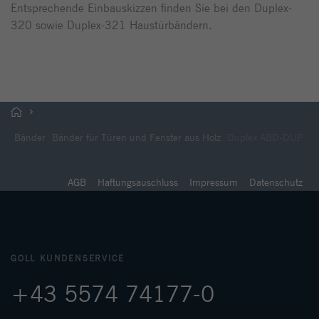
Entsprechende Einbauskizzen finden Sie bei den Duplex-
320 sowie Duplex-321 Haustürbändern.
Bänder
Bänder für Türen und Fenster aus Holz
Duplex ABD-DUP
AGB
Haftungsauschluss
Impressum
Datenschutz
GOLL KUNDENSERVICE
+43 5574 74177-0